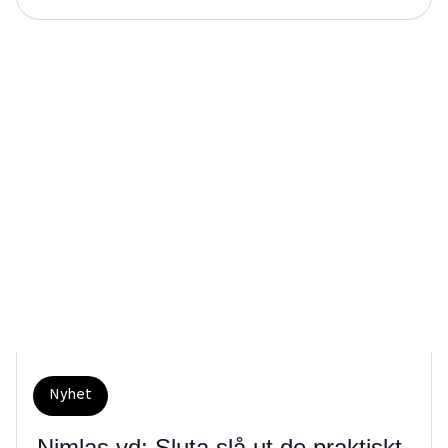
Nyhet
Nimlas vd: Sluta slå ut de praktiskt