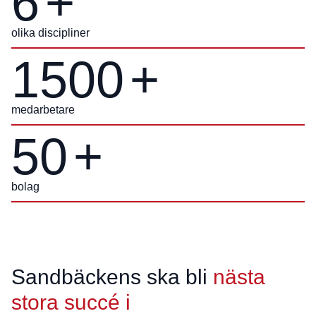
6
+
olika discipliner
1500
+
medarbetare
50
+
bolag
Sandbäckens ska bli
nästa
stora succé i