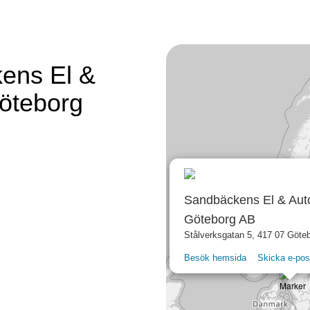
kens El &
öteborg
Sandbäckens El & Auto
Göteborg AB
Stålverksgatan 5, 417 07 Göte
Besök hemsida
Skicka e-pos