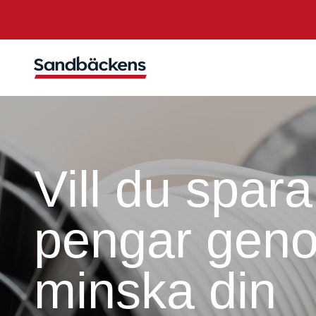
Vill du spara
pengar geno
minska din