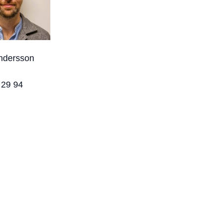
Andersson
 29 94