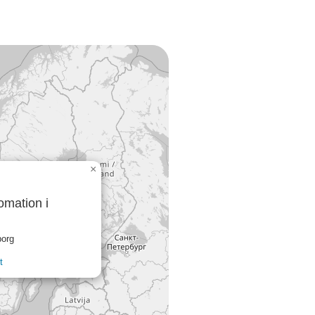
×
mation i
borg
t