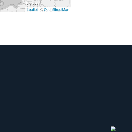
©
Leaflet
|
OpenStreetMap