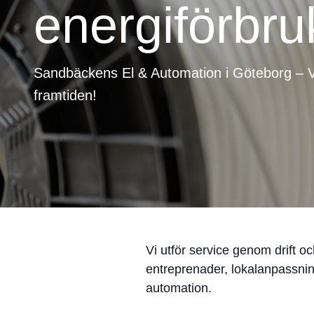
energiförbru
Sandbäckens El & Automation i Göteborg – Vi 
framtiden!
Vi utför service genom drift o
entreprenader, lokalanpassni
automation.