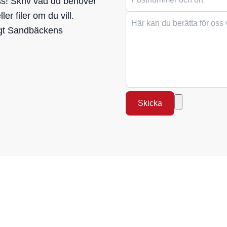
oss! Skriv vad du behöver
er filer om du vill.
igt Sandbäckens